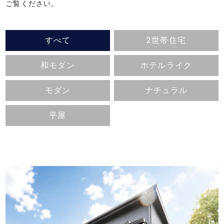
ご覧ください。
業
株
式
すべて
2世帯住宅
会
社
和モダン
ホテルライク
｜
静
モダン
ナチュラル
岡
平屋
県
東
部
の
新
築
住
宅・