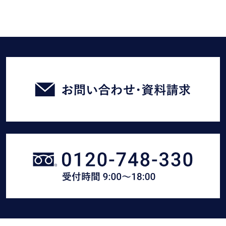
お
問
い
合
わ
せ・
臼
資
幸
料
産
請
業
求
に
を
電
す
話