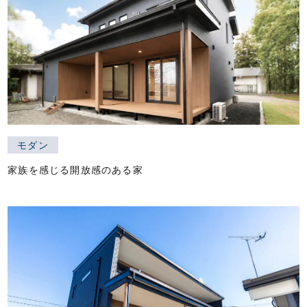
リ
フ
ォ
ー
ム・
建
築・
土
モダン
木
家族を感じる開放感のある家
工
事