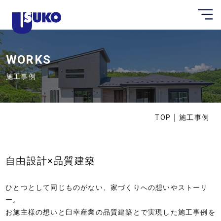
メ
静
ニ
ュ
岡
ー
県
を
開
WORKS
東
く
部
施工事例
の
注
文
｜
TOP
施工事例
住
宅
な
自由設計×品質建築
ら
臼
ひとつとして同じものがない、家づくりへの想いやストーリ
幸
ー。
産
お施主様の想いと臼幸産業の品質建築とで実現した施工事例を