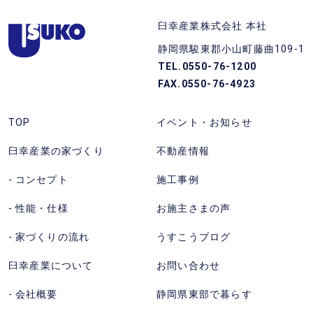
る
静
(フ
臼幸産業株式会社 本社
岡
リ
静岡県駿東郡小山町藤曲109-1
県
ー
TEL.0550-76-1200
東
ダ
FAX.0550-76-4923
部
イ
の
ヤ
TOP
イベント・お知らせ
注
ル)
臼幸産業の家づくり
不動産情報
文
を
住
か
コンセプト
施工事例
宅
け
性能・仕様
お施主さまの声
な
る。
ら
受
家づくりの流れ
うすこうブログ
臼
付
臼幸産業について
お問い合わせ
幸
時
産
間
会社概要
静岡県東部で暮らす
業
9:00〜