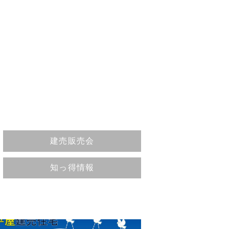
イ
建売販売会
知っ得情報