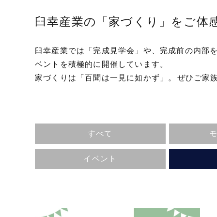
業
臼幸産業の「家づくり」をご体
株
式
会
臼幸産業では「完成見学会」や、完成前の内部
社
ベントを積極的に開催しています。
｜
家づくりは「百聞は一見に如かず」。
ぜひご家
静
岡
県
東
すべて
部
の
イベント
新
築
住
宅・