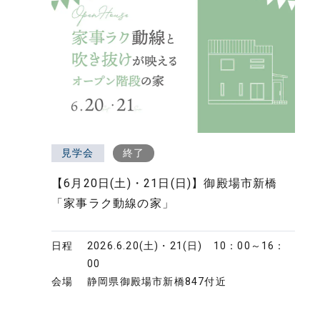
リ
フ
ォ
ー
ム・
建
築・
土
見学会
終了
木
【6月20日(土)・21日(日)】御殿場市新橋
工
「家事ラク動線の家」
事
日程
2026.6.20(土)・21(日)
10：00～16：
00
会場
静岡県御殿場市新橋847付近