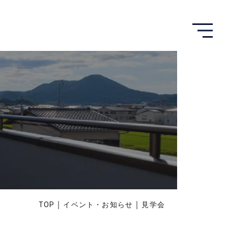
メ
ニ
ュ
ー
を
開
く
｜
｜
TOP
イベント・お知らせ
見学会