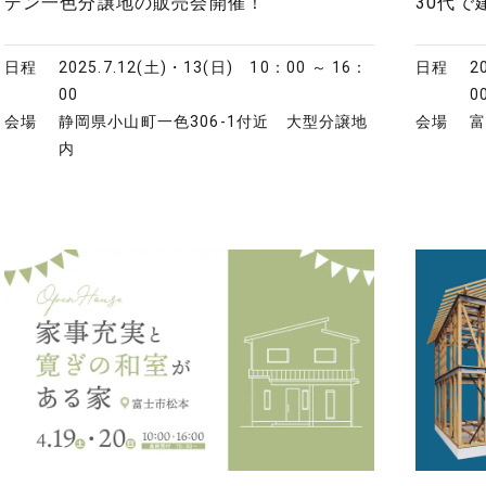
デン一色分譲地の販売会開催！
30代
日程
2025.7.12(土)・13(日)
10：00 ～ 16：
日程
2
00
0
会場
静岡県小山町一色306-1付近 大型分譲地
会場
内