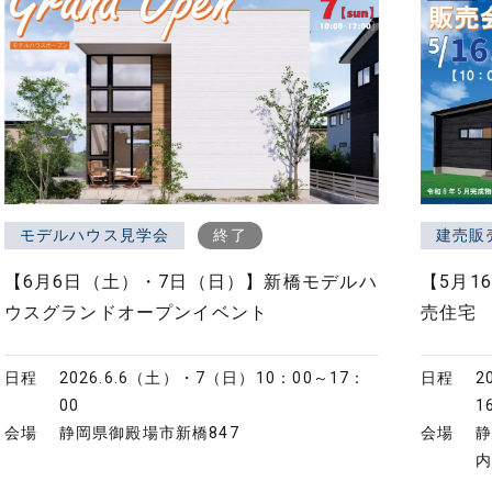
モデルハウス見学会
終了
建売販
【6月6日（土）・7日（日）】新橋モデルハ
【5月1
ウスグランドオープンイベント
売住宅
日程
2026.6.6（土）・7（日）
10：00～17：
日程
2
00
1
会場
静岡県御殿場市新橋847
会場
静