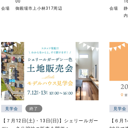
00
1
会場
御殿場市上小林317周辺
会場
静
見学会
終了
見学会
【７月12日(土)・13日(日)】シェリールガー
【６月1