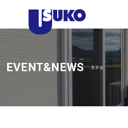
静
岡
県
東
部
の
注
EVENT&NEWS
見学会
文
住
宅
な
ら
臼
幸
産