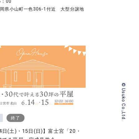
6：00
岡県小山町一色306-1付近 大型分譲地
内
© Usuko Co.,Ltd.
終了
4日(土)・15日(日)】富士宮「20・