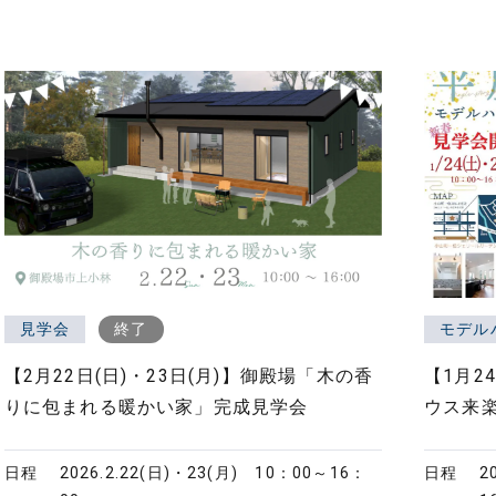
見学会
終了
モデル
【2月22日(日)・23日(月)】御殿場「木の香
【1月2
りに包まれる暖かい家」完成見学会
ウス来
日程
2026.2.22(日)・23(月)
10：00～16：
日程
2