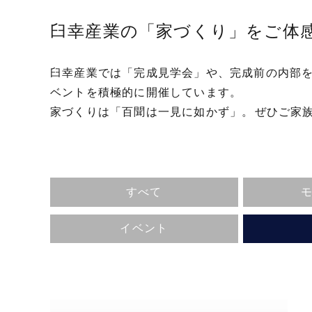
業
臼幸産業の「家づくり」をご体
株
式
会
臼幸産業では「完成見学会」や、完成前の内部
社
ベントを積極的に開催しています。
｜
家づくりは「百聞は一見に如かず」。
ぜひご家
静
岡
県
東
すべて
部
の
イベント
新
築
住
宅・