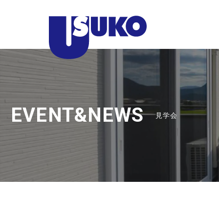
静
岡
県
東
部
の
注
EVENT&NEWS
見学会
文
住
宅
な
ら
臼
幸
産