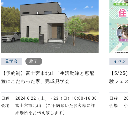
見学会
終了
イベン
【予約制】富士宮市北山「生活動線と窓配
【5/25
置にこだわった家」完成見学会
験フェ
日程
2024.6.22（土）・23（日）
10:00-16:00
日程
2
会場
富士宮市北山 (ご予約頂いたお客様に詳
会場
細場所をお伝え致します)