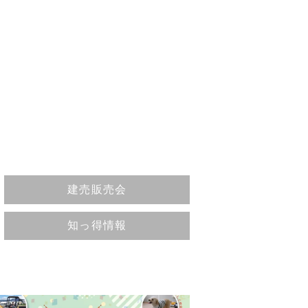
イ
建売販売会
知っ得情報