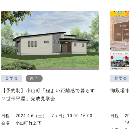
見学会
終了
見学会
【予約制】小山町「程よい距離感で暮らす
御殿場
２世帯平屋」完成見学会
日程
2024.4.6（土）・7（日）
10:00-16:00
日程
2
会場
小山町竹之下
1