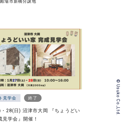
御殿場市新橋分譲地
© Usuko Co.,Ltd.
ト見学会
終了
土)・28(日) 沼津市大岡 『ちょうどい
成見学会』開催！