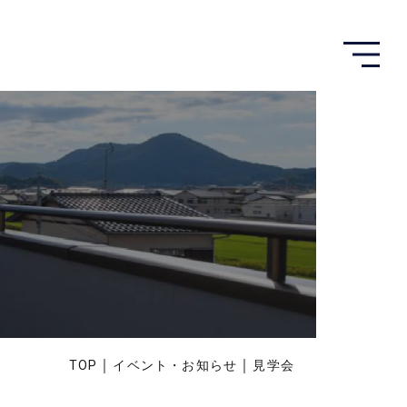
メ
ニ
ュ
ー
を
開
く
｜
｜
TOP
イベント・お知らせ
見学会