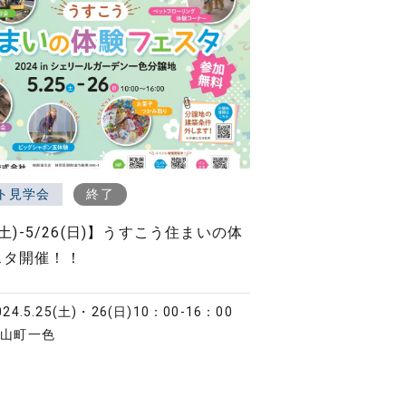
ト見学会
終了
(土)-5/26(日)】うすこう住まいの体
スタ開催！！
024.5.25(土)・26(日)
10：00-16：00
小山町一色