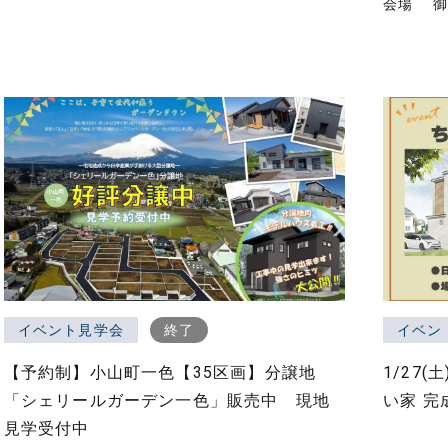
会場
イベント見学会
終了
イベン
【予約制】小山町一色【35区画】分譲地
1/27(
「シェリールガーデン一色」販売中 現地
い家 完
見学受付中