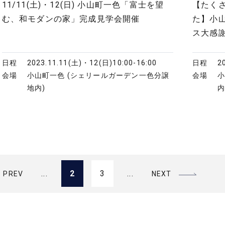
11/11(土)・12(日) 小山町一色「富士を望
【たく
む、和モダンの家」完成見学会開催
た】小
ス大感謝
日程
2023.11.11(土)・12(日)
10:00-16:00
日程
2
会場
小山町一色 (シェリールガーデン一色分譲
会場
地内)
...
2
3
...
PREV
NEXT