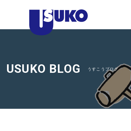
静
岡
県
東
部
の
注
USUKO BLOG
うすこうブログ
文
住
宅
な
ら
臼
幸
産