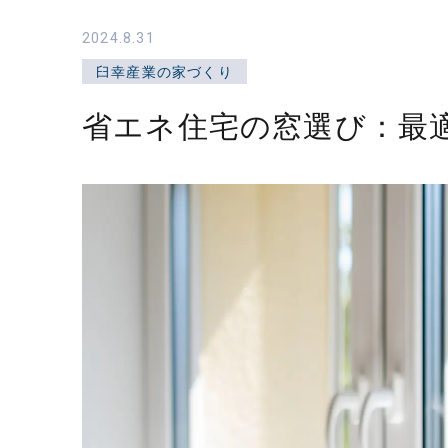
業
2024.8.31
株
臼幸産業の家づくり
式
会
省エネ住宅の窓選び：最
社
｜
静
岡
県
東
部
の
新
築
住
宅・