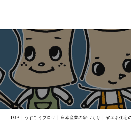
｜
｜
｜
TOP
うすこうブログ
臼幸産業の家づくり
省エネ住宅