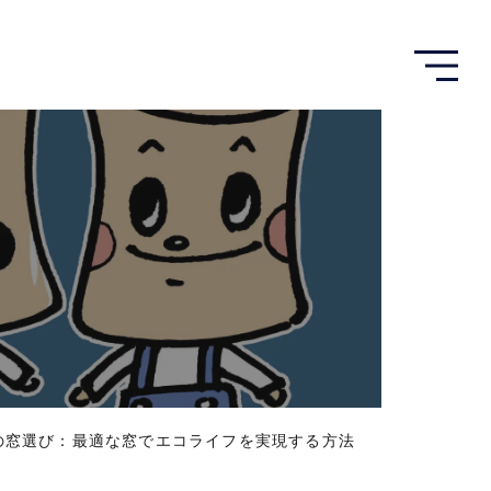
メ
ニ
ュ
ー
を
開
く
の窓選び：最適な窓でエコライフを実現する方法