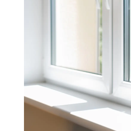
リ
フ
ォ
ー
ム・
建
築・
土
木
工
事