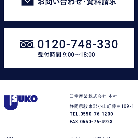
い
合
わ
せ・
臼
資
幸
料
産
請
業
求
に
を
電
す
話
る
静
(フ
臼幸産業株式会社 本社
岡
リ
静岡県駿東郡小山町藤曲109-1
県
ー
TEL.0550-76-1200
東
ダ
FAX.0550-76-4923
部
イ
の
ヤ