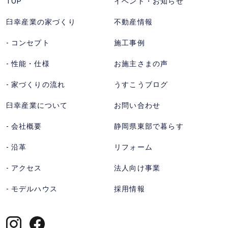
TOP
イベント・お知らせ
注
ル)
臼幸産業の家づくり
不動産情報
文
を
住
か
コンセプト
施工事例
宅
け
性能・仕様
お施主さまの声
な
る。
ら
受
家づくりの流れ
うすこうブログ
臼
付
臼幸産業について
お問い合わせ
幸
時
産
間
会社概要
静岡県東部で暮らす
業
9:00〜
沿革
リフォーム
株
18:00
式
アクセス
法人向け事業
会
モデルハウス
採用情報
社
｜
静