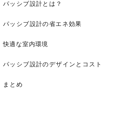
リ
パッシブ設計とは？
フ
ォ
パッシブ設計の省エネ効果
ー
ム・
建
快適な室内環境
築・
土
木
パッシブ設計のデザインとコスト
工
事
まとめ