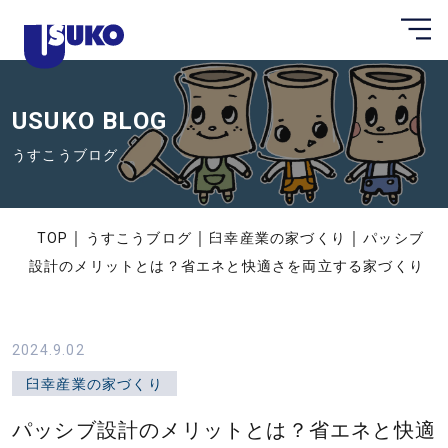
メ
静
ニ
ュ
岡
ー
県
を
開
USUKO BLOG
東
く
部
うすこうブログ
の
注
文
｜
｜
｜
TOP
うすこうブログ
臼幸産業の家づくり
パッシブ
住
設計のメリットとは？省エネと快適さを両立する家づくり
宅
な
ら
2024.9.02
臼
臼幸産業の家づくり
幸
パッシブ設計のメリットとは？省エネと快適
産