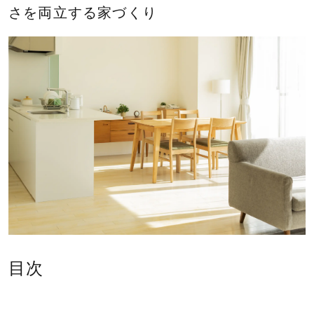
業
さを両立する家づくり
株
式
会
社
｜
静
岡
県
東
部
の
新
築
目次
住
宅・