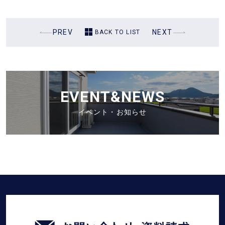
過
PREV
次
NEXT
BACK TO LIST
去
の
の
投
投
稿
稿
EVENT&NEWS
イベント・お知らせ
お
問