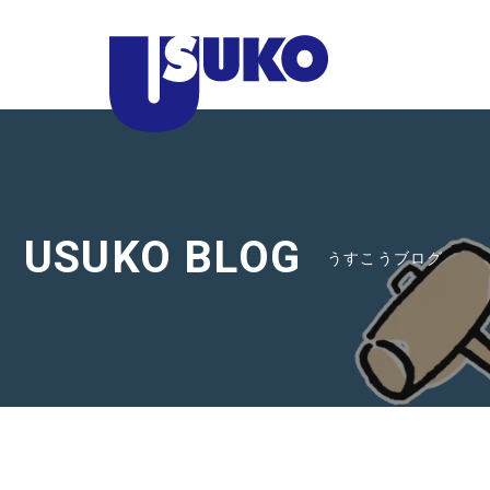
静
岡
県
東
部
の
注
USUKO BLOG
うすこうブログ
文
住
宅
な
ら
臼
幸
産