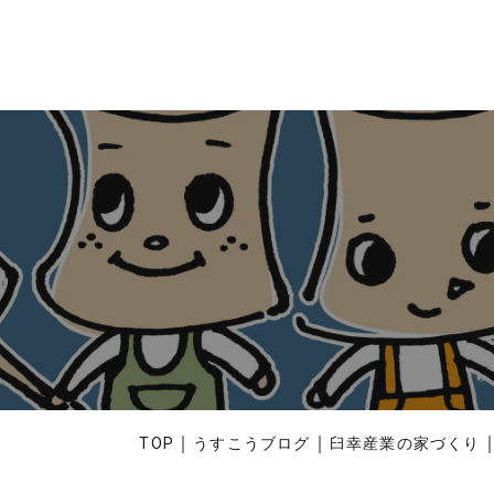
｜
｜
TOP
うすこうブログ
臼幸産業の家づくり