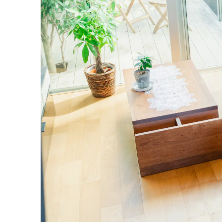
リ
フ
ォ
ー
ム・
建
築・
土
木
工
事