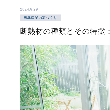
業
2024.8.29
株
臼幸産業の家づくり
式
会
断熱材の種類とその特徴
社
｜
静
岡
県
東
部
の
新
築
住
宅・