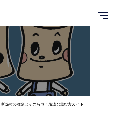
メ
ニ
ュ
ー
を
開
く
｜
断熱材の種類とその特徴：最適な選び方ガイド