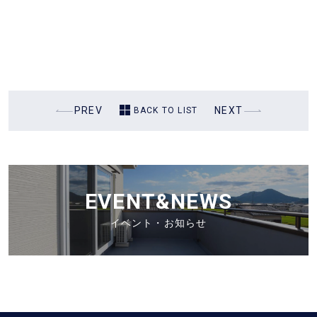
過
PREV
次
NEXT
BACK TO LIST
去
の
の
投
投
稿
稿
EVENT&NEWS
イベント・お知らせ