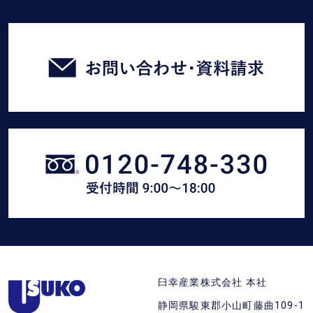
お
問
い
合
わ
せ・
臼
資
幸
料
産
請
業
求
に
を
電
す
話
る
静
(フ
臼幸産業株式会社 本社
岡
リ
静岡県駿東郡小山町藤曲109-1