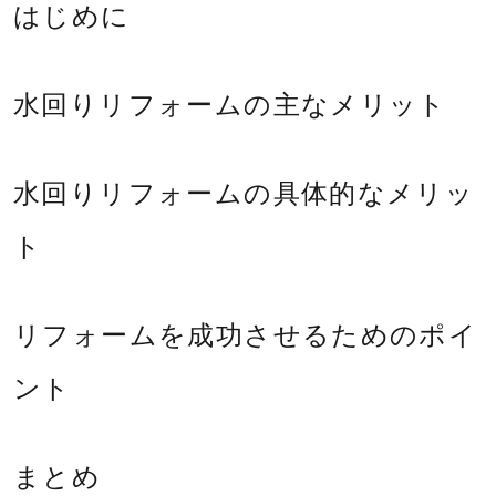
リ
はじめに
フ
ォ
水回りリフォームの主なメリット
ー
ム・
建
水回りリフォームの具体的なメリッ
築・
土
ト
木
工
事
リフォームを成功させるためのポイ
ント
まとめ