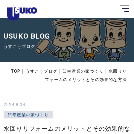
メ
静
ニ
ュ
岡
ー
県
を
開
USUKO BLOG
東
く
部
うすこうブログ
の
注
文
｜
｜
｜
TOP
うすこうブログ
臼幸産業の家づくり
水回りリ
住
フォームのメリットとその効果的な方法
宅
な
ら
2024.8.04
臼
臼幸産業の家づくり
幸
水回りリフォームのメリットとその効果的な
産