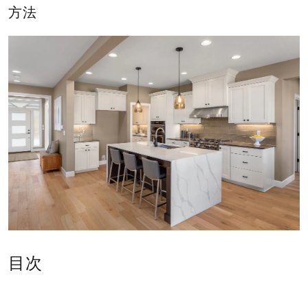
業
方法
株
式
会
社
｜
静
岡
県
東
部
の
新
築
目次
住
宅・