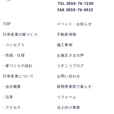
県
ー
TEL.0550-76-1200
東
ダ
FAX.0550-76-4923
部
イ
の
ヤ
TOP
イベント・お知らせ
注
ル)
臼幸産業の家づくり
不動産情報
文
を
住
か
コンセプト
施工事例
宅
け
性能・仕様
お施主さまの声
な
る。
ら
受
家づくりの流れ
うすこうブログ
臼
付
臼幸産業について
お問い合わせ
幸
時
産
間
会社概要
静岡県東部で暮らす
業
9:00〜
沿革
リフォーム
株
18:00
式
アクセス
法人向け事業