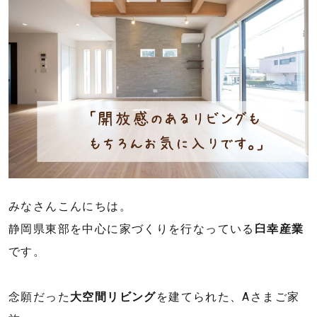
業
株
式
会
社
｜
静
岡
県
東
部
みなさんこんにちは。
の
静岡県東部を中心に家づくりを行なっている
臼幸産業
新
です。
築
住
念願だった
大空間リビング
を建てられた、Aさまご家
宅・