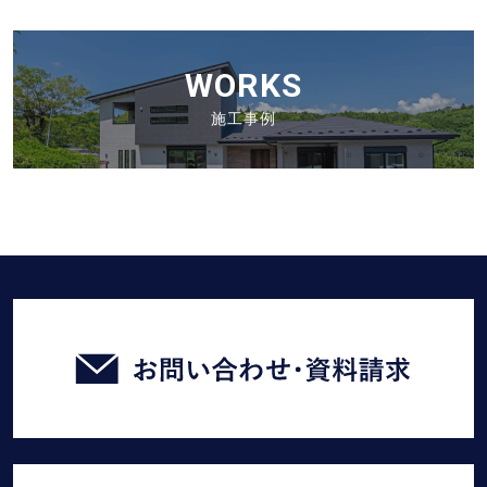
の
投
投
稿
稿
WORKS
施工事例
お
問
い
合
わ
せ・
臼