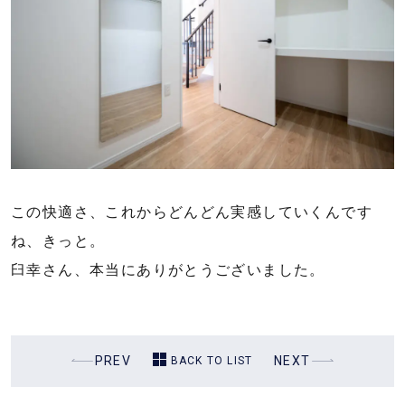
この快適さ、これからどんどん実感していくんです
ね、きっと。
臼幸さん、本当にありがとうございました。
過
PREV
次
NEXT
BACK TO LIST
去
の