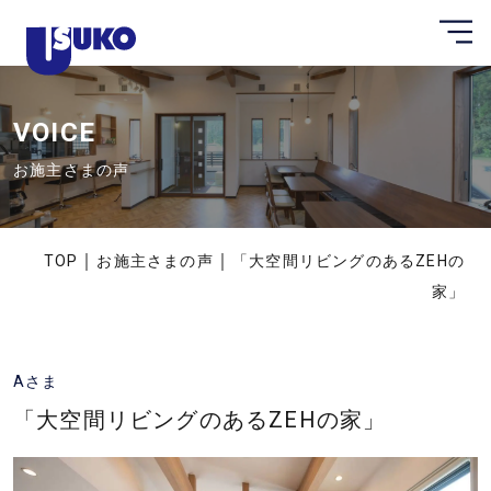
メ
静
ニ
ュ
岡
ー
県
を
開
VOICE
東
く
部
お施主さまの声
の
注
文
｜
｜
TOP
お施主さまの声
「大空間リビングのあるZEHの
住
家」
宅
な
ら
Aさま
臼
「大空間リビングのあるZEHの家」
幸
産