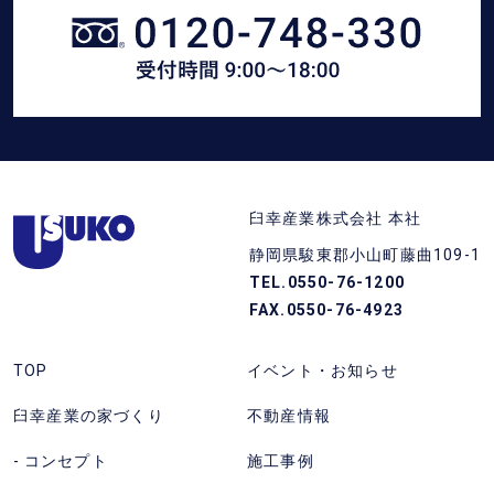
資
幸
料
産
請
業
求
に
を
電
す
話
る
静
(フ
臼幸産業株式会社 本社
岡
リ
静岡県駿東郡小山町藤曲109-1
県
ー
TEL.0550-76-1200
東
ダ
FAX.0550-76-4923
部
イ
の
ヤ
TOP
イベント・お知らせ
注
ル)
臼幸産業の家づくり
不動産情報
文
を
住
か
コンセプト
施工事例
宅
け