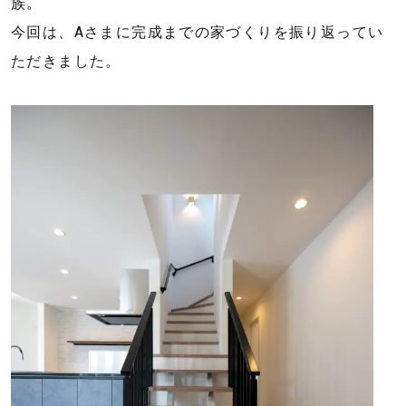
族。
リ
今回は、Aさまに完成までの家づくりを振り返ってい
フ
ォ
ただきました。
ー
ム・
建
築・
土
木
工
事