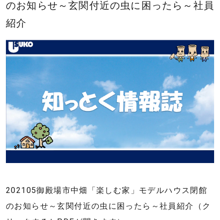
のお知らせ～玄関付近の虫に困ったら～社員
業
株
紹介
式
会
社
｜
静
岡
県
東
部
の
新
築
202105御殿場市中畑「楽しむ家」モデルハウス閉館
住
のお知らせ～玄関付近の虫に困ったら～社員紹介（ク
宅・