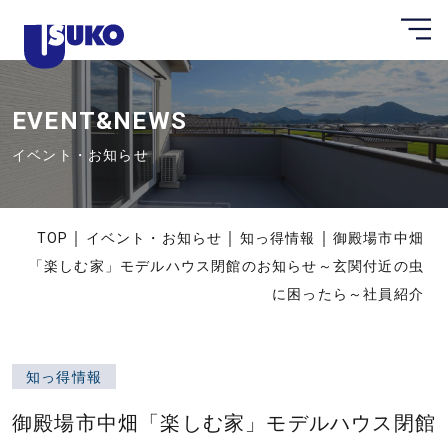
メ
静
ニ
ュ
岡
ー
県
を
開
EVENT&NEWS
東
く
部
イベント・お知らせ
の
注
文
｜
｜
｜
TOP
イベント・お知らせ
知っ得情報
御殿場市中畑
住
「楽しむ家」モデルハウス閉館のお知らせ～玄関付近の虫
宅
に困ったら～社員紹介
な
ら
臼
知っ得情報
幸
御殿場市中畑「楽しむ家」モデルハウス閉館
産