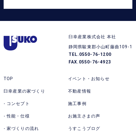
求
に
を
電
す
話
る
静
(フ
臼幸産業株式会社 本社
岡
リ
静岡県駿東郡小山町藤曲109-1
県
ー
TEL.0550-76-1200
東
ダ
FAX.0550-76-4923
部
イ
の
ヤ
TOP
イベント・お知らせ
注
ル)
臼幸産業の家づくり
不動産情報
文
を
住
か
コンセプト
施工事例
宅
け
性能・仕様
お施主さまの声
な
る。
ら
受
家づくりの流れ
うすこうブログ
臼
付