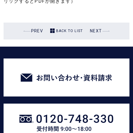
リックするとPDFが開きます）
リ
フ
ォ
ー
過
PREV
次
NEXT
BACK TO LIST
ム・
去
の
建
の
投
築・
投
稿
土
稿
お
木
問
工
い
事
合
わ
せ・
臼
資
幸
料
産
請
業