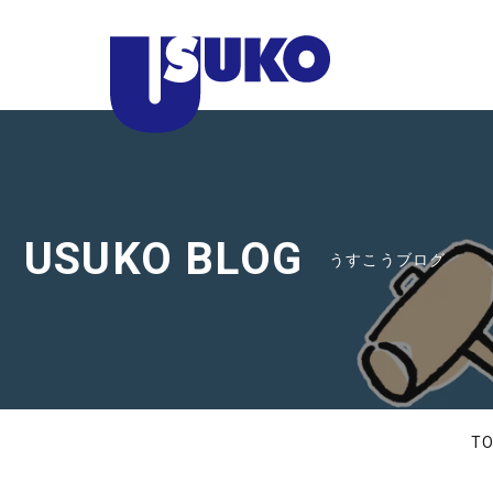
静
岡
県
東
部
の
注
USUKO BLOG
うすこうブログ
文
住
宅
な
ら
臼
T
幸
産