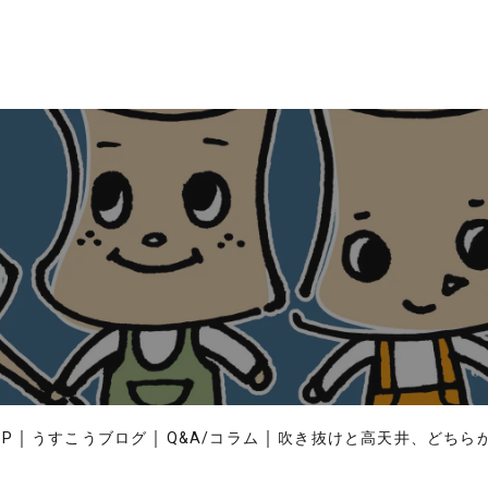
｜
｜
｜
OP
うすこうブログ
Q&A/コラム
吹き抜けと高天井、どちら