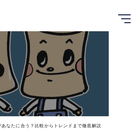
メ
ニ
ュ
ー
を
開
く
があなたに合う？比較からトレンドまで徹底解説