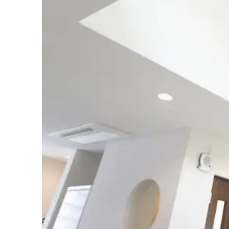
リ
フ
ォ
ー
ム・
建
築・
土
木
工
事