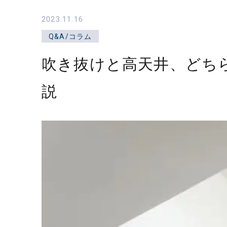
業
2023.11.16
株
Q&A/コラム
式
会
吹き抜けと高天井、どち
社
｜
説
静
岡
県
東
部
の
新
築
住
宅・