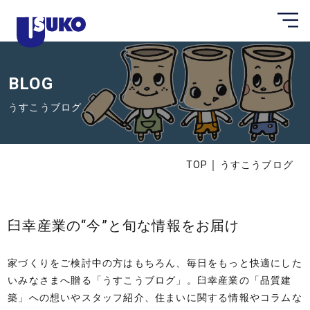
メ
静
ニ
ュ
岡
ー
県
を
開
BLOG
東
く
部
うすこうブログ
の
注
文
｜
TOP
うすこうブログ
住
宅
な
臼幸産業の“今”と旬な情報をお届け
ら
臼
家づくりをご検討中の方はもちろん、毎日をもっと快適にした
幸
いみなさまへ贈る「うすこうブログ」。臼幸産業の「品質建
産
築」への想いやスタッフ紹介、住まいに関する情報やコラムな