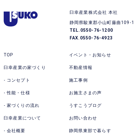
話
る
静
(フ
臼幸産業株式会社 本社
岡
リ
静岡県駿東郡小山町藤曲109-1
県
ー
TEL.0550-76-1200
東
ダ
FAX.0550-76-4923
部
イ
の
ヤ
TOP
イベント・お知らせ
注
ル)
臼幸産業の家づくり
不動産情報
文
を
住
か
コンセプト
施工事例
宅
け
性能・仕様
お施主さまの声
な
る。
ら
受
家づくりの流れ
うすこうブログ
臼
付
臼幸産業について
お問い合わせ
幸
時
産
間
会社概要
静岡県東部で暮らす