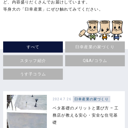
ど、内容盛りだくさんでお届けしています。
業
等身大の「臼幸産業」にぜひ触れてみてください。
株
式
会
社
｜
すべて
臼幸産業の家づくり
静
岡
スタッフ紹介
Q&A/コラム
県
うす子コラム
東
部
の
新
2024.7.26
臼幸産業の家づくり
築
ベタ基礎のメリットと選び方 – 工
住
務店が教える安心・安全な住宅基
礎
宅・