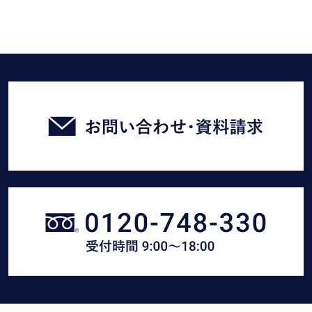
お
問
い
合
わ
せ・
臼
資
幸
料
産
請
業
求
に
を
電
す