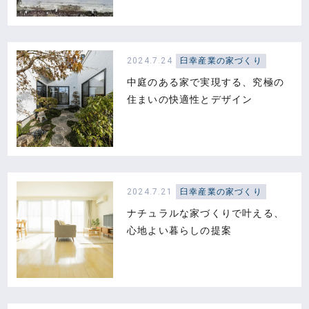
リ
フ
ォ
2024.7.24
臼幸産業の家づくり
ー
中庭のある家で実現する、究極の
ム・
住まいの快適性とデザイン
建
築・
土
木
工
2024.7.21
臼幸産業の家づくり
事
ナチュラルな家づくりで叶える、
心地よい暮らしの提案